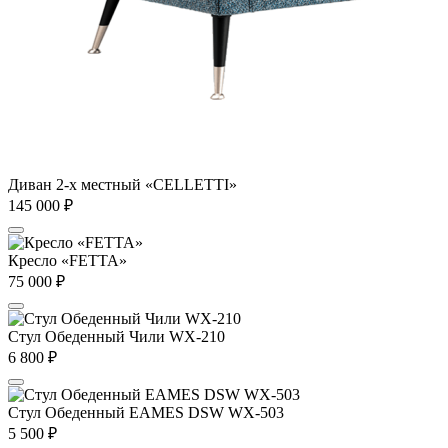
Диван 2-х местный «CELLETTI»
145 000
₽
Кресло «FETTA»
75 000
₽
Стул Обеденный Чили WX-210
6 800
₽
Стул Обеденный EAMES DSW WX-503
5 500
₽