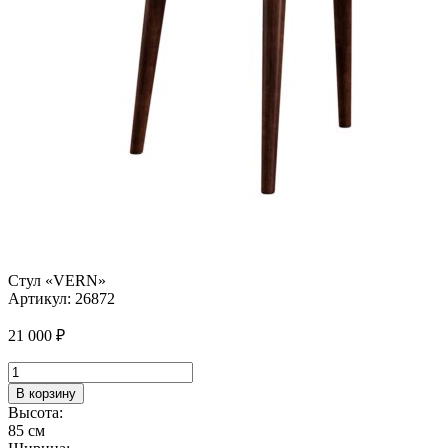
Стул «VERN»
Артикул:
26872
21 000
₽
Количество
товара
В корзину
Стул
Высота:
"VERN"
85 см