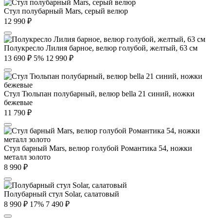
Стул полубарный Mars, серый велюр
12 990
₽
Полукресло Лилия барное, велюр голубой, желтый, 63 см
13 690
₽
5%
12 990
₽
Стул Тюльпан полубарный, велюр bella 21 синий, ножки
бежевые
11 790
₽
Стул барный Mars, велюр голубой Романтика 54, ножки
металл золото
8 990
₽
Полубарный стул Solar, салатовый
8 990
₽
17%
7 490
₽