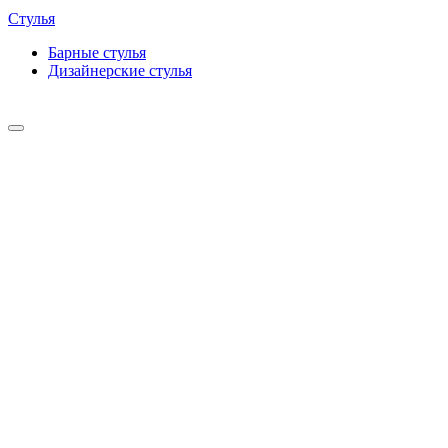
Стулья
Барные cтулья
Дизайнерские cтулья