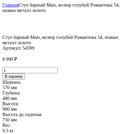
Главная
Стул барный Mars, велюр голубой Романтика 54,
ножки металл золото
Стул барный Mars, велюр голубой Романтика 54, ножки
металл золото
Артикул:
54599
8 990
₽
Количество
товара
В корзину
Стул
Ширина:
барный
570 мм
Mars,
Глубина:
велюр
480 мм
голубой
Высота:
Романтика
900 мм
54,
Высота до сиденья:
ножки
750 мм
металл
Вес:
золото
9.3 кг