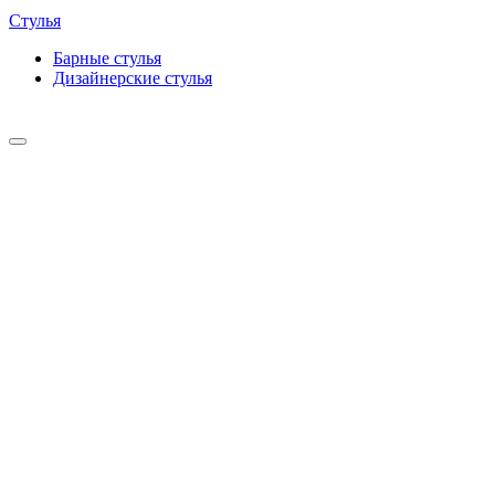
Стулья
Барные cтулья
Дизайнерские cтулья