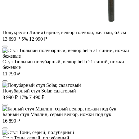
Полукресло Лилия барное, велюр голубой, желтый, 63 см
13 690
₽
5%
12 990
₽
Стул Тюльпан полубарный, велюр bella 21 синий, ножки
бежевые
11 790
₽
Полубарный стул Solar, салатовый
8 990
₽
17%
7 490
₽
Барный стул Маллин, серый велюр, ножки под бук
16 890
₽
Стул Тони, серый, полубарный