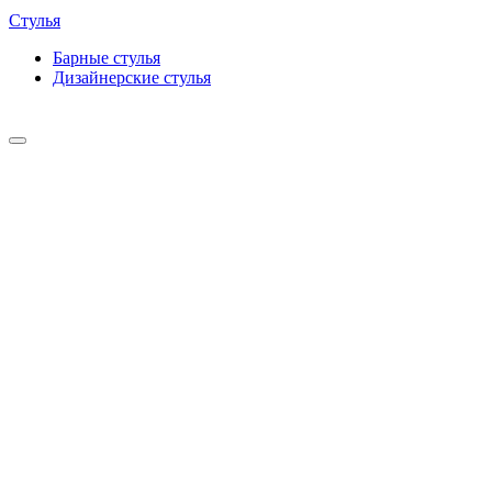
Стулья
Барные cтулья
Дизайнерские cтулья