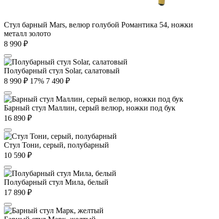
Стул барный Mars, велюр голубой Романтика 54, ножки
металл золото
8 990
₽
Полубарный стул Solar, салатовый
8 990
₽
17%
7 490
₽
Барный стул Маллин, серый велюр, ножки под бук
16 890
₽
Стул Тони, серый, полубарный
10 590
₽
Полубарный стул Мила, белый
17 890
₽