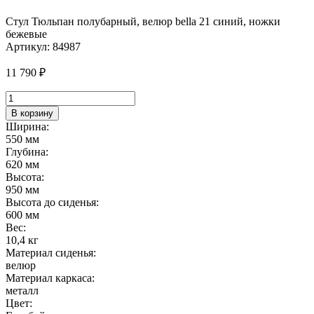
Стул Тюльпан полубарный, велюр bella 21 синий, ножки
бежевые
Артикул:
84987
11 790
₽
Количество
товара
В корзину
Стул
Ширина:
Тюльпан
550 мм
полубарный,
Глубина:
велюр
620 мм
bella
Высота:
21
950 мм
синий,
Высота до сиденья:
ножки
600 мм
бежевые
Вес:
10,4 кг
Материал сиденья:
велюр
Материал каркаса:
металл
Цвет: