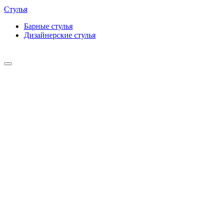
Стулья
Барные cтулья
Дизайнерские cтулья