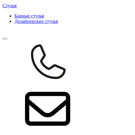
Стулья
Барные cтулья
Дизайнерские cтулья