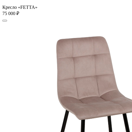
Кресло «FETTA»
75 000
₽