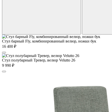
Стул барный Fly, комбинированный велюр, ножки бук
16 400
₽
Стул полубарный Тревер, велюр Velutto 26
9 990
₽