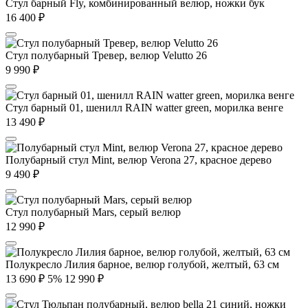
Стул барный Fly, комбинированный велюр, ножки бук
16 400
₽
Стул полубарный Тревер, велюр Velutto 26
9 990
₽
Стул барный 01, шенилл RAIN watter green, морилка венге
13 490
₽
Полубарный стул Mint, велюр Verona 27, красное дерево
9 490
₽
Стул полубарный Mars, серый велюр
12 990
₽
Полукресло Лилия барное, велюр голубой, желтый, 63 см
13 690
₽
5%
12 990
₽