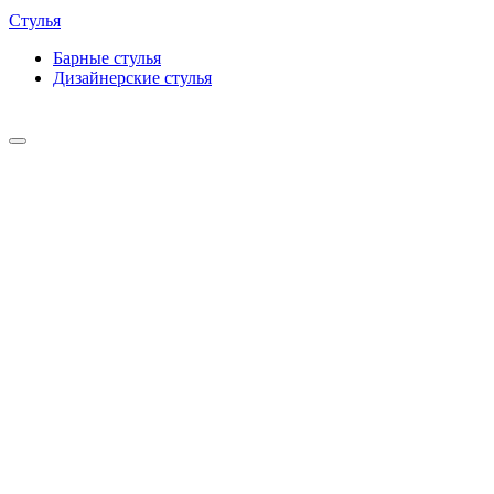
Стулья
Барные cтулья
Дизайнерские cтулья