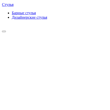
Стулья
Барные cтулья
Дизайнерские cтулья