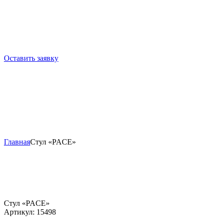
Оставить заявку
Главная
Стул «PACE»
Стул «PACE»
Артикул:
15498