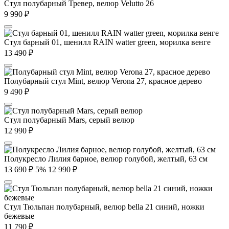
Стул полубарный Тревер, велюр Velutto 26
9 990
₽
Стул барный 01, шенилл RAIN watter green, морилка венге
13 490
₽
Полубарный стул Mint, велюр Verona 27, красное дерево
9 490
₽
Стул полубарный Mars, серый велюр
12 990
₽
Полукресло Лилия барное, велюр голубой, желтый, 63 см
13 690
₽
5%
12 990
₽
Стул Тюльпан полубарный, велюр bella 21 синий, ножки
бежевые
11 790
₽