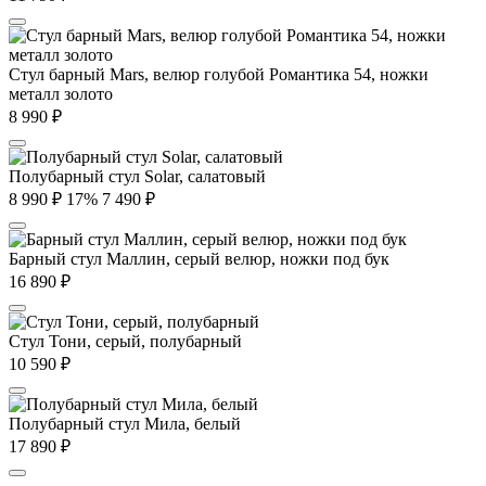
Стул барный Mars, велюр голубой Романтика 54, ножки
металл золото
8 990
₽
Полубарный стул Solar, салатовый
8 990
₽
17%
7 490
₽
Барный стул Маллин, серый велюр, ножки под бук
16 890
₽
Стул Тони, серый, полубарный
10 590
₽
Полубарный стул Мила, белый
17 890
₽