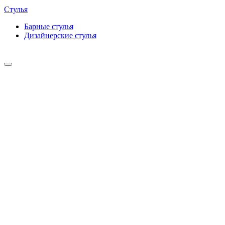
Стулья
Барные cтулья
Дизайнерские cтулья