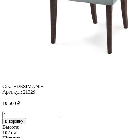
Стул «DESIMANI»
Артикул:
21329
19 500
₽
Количество
товара
В корзину
Стул
Высота:
"DESIMANI"
102 см