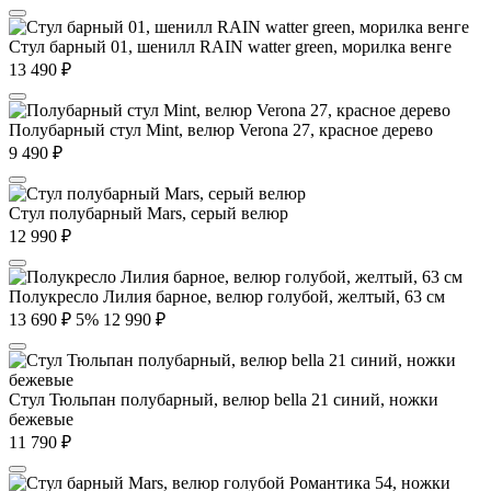
Стул барный 01, шенилл RAIN watter green, морилка венге
13 490
₽
Полубарный стул Mint, велюр Verona 27, красное дерево
9 490
₽
Стул полубарный Mars, серый велюр
12 990
₽
Полукресло Лилия барное, велюр голубой, желтый, 63 см
13 690
₽
5%
12 990
₽
Стул Тюльпан полубарный, велюр bella 21 синий, ножки
бежевые
11 790
₽