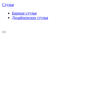
Стулья
Барные cтулья
Дизайнерские cтулья