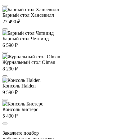
Барный стол Хансевилл
27 490
₽
Барный стол Четвинд
6 590
₽
Журнальный стол Olman
8 290
₽
Консоль Halden
9 590
₽
Консоль Бистерс
5 490
₽
Закажите подбор
мебели под ваши задачи