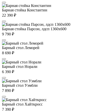
Барная стойка Константин
22 390
₽
Барная стойка Парсон, лдсп 1360х600
9 790
₽
Барный стол Леморей
8 690
₽
Барный стол Норали
6 390
₽
Барный стол Уэмбли
7 890
₽
Барный стол Хайткросс
7 390
₽