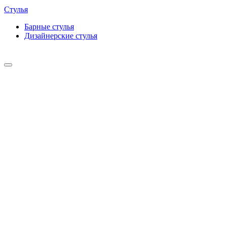
Стулья
Барные cтулья
Дизайнерские cтулья