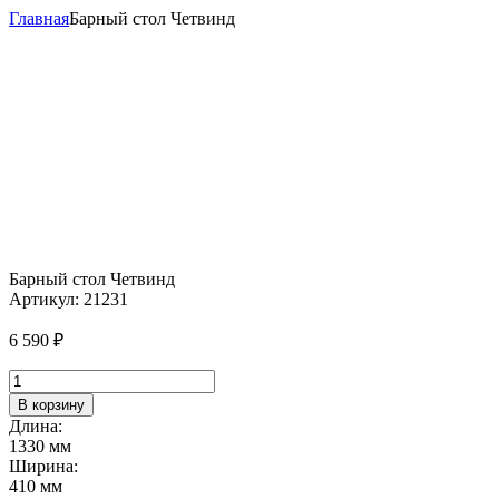
Главная
Барный стол Четвинд
Барный стол Четвинд
Артикул:
21231
6 590
₽
Количество
товара
В корзину
Барный
Длина:
стол
1330 мм
Четвинд
Ширина:
410 мм