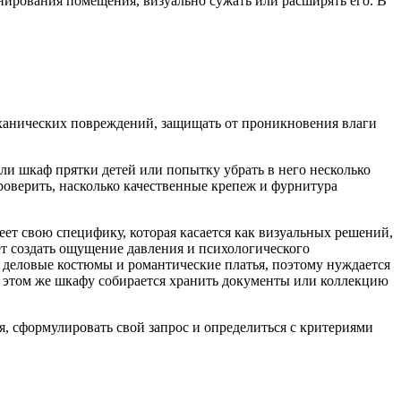
нирования помещения, визуально сужать или расширять его. В
еханических повреждений, защищать от проникновения влаги
ли шкаф прятки детей или попытку убрать в него несколько
роверить, насколько качественные крепеж и фурнитура
ет свою специфику, которая касается как визуальных решений,
т создать ощущение давления и психологического
 деловые костюмы и романтические платья, поэтому нуждается
 в этом же шкафу собирается хранить документы или коллекцию
я, сформулировать свой запрос и определиться с критериями