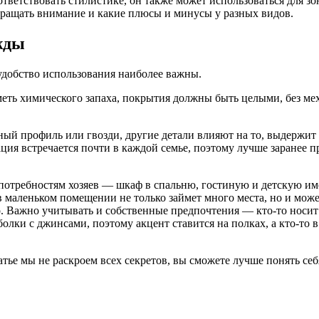
ветствовать стилистике, он также может использоваться для зо
обращать внимание и какие плюсы и минусы у разных видов.
жды
удобство использования наиболее важны.
меть химического запаха, покрытия должны быть целыми, без м
ый профиль или гвозди, другие детали влияют на то, выдержит 
ция встречается почти в каждой семье, поэтому лучше заранее п
потребностям хозяев — шкаф в спальню, гостиную и детскую име
 маленьком помещении не только займет много места, но и може
. Важно учитывать и собственные предпочтения — кто-то носит
болки с джинсами, поэтому акцент ставится на полках, а кто-то
тье мы не раскроем всех секретов, вы сможете лучше понять себ