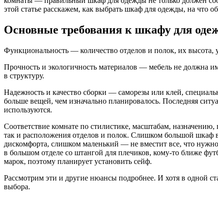
комнаты — правильный шкаф для одежды не только должен соот
этой статье расскажем, как выбрать шкаф для одежды, на что 
Основные требования к шкафу для оде
Функциональность — количество отделов и полок, их высота, 
Прочность и экологичность материалов — мебель не должна и
в структуру.
Надежность и качество сборки — саморезы или клей, специальн
больше вещей, чем изначально планировалось. Последняя ситуа
используются.
Соответствие комнате по стилистике, масштабам, назначению, 
так и расположения отделов и полок. Слишком большой шкаф в
дискомфорта, слишком маленький — не вместит все, что нужно
в большом отделе со штангой для плечиков, кому-то ближе фут
марок, поэтому планирует установить сейф.
Рассмотрим эти и другие нюансы подробнее. И хотя в одной ста
выбора.