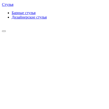
Стулья
Барные cтулья
Дизайнерские cтулья