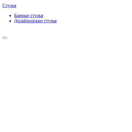
Стулья
Барные cтулья
Дизайнерские cтулья