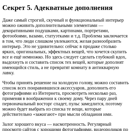
Секрет 5. Адекватные дополнения
Даже самый строгий, скучный и функциональный интерьер
можно оживить дополнительными элементами —
декоративными подушками, картинами, портретами,
фотообоями, вазами, статуэтками и т.д. Проблема заключается
в том, что люди слишком увлекаются, желая разнообразить
интерьер. Это не удивительно: сейчас в продаже столько
ярких, оригинальных, эффектных вещей, что хочется скупить
все и ещё немножко. Но здесь следует сделать глубокий вдох,
выдохнуть и составить список тех вещей, которые дополнят
имеющийся стиль, а не превратят комнату в антикварную
лавку.
Чтобы принять решение на холодную голову, можно составить
список всех понравившихся аксессуаров, дополнить его
фотографиями из Интернета, просмотреть несколько раз,
применяя в воображении к своему дому. Через пару дней
первоначальный восторг спадет, пульс замедлится, поэтому
можно будет выбрать из списка те вещи, которые
действительно «зажигают» при мысли обладания ими.
Залог хорошего вкуса — насмотренность. Регулярный
просмотр сайтов с хорошими фотографиями, видеороликов по