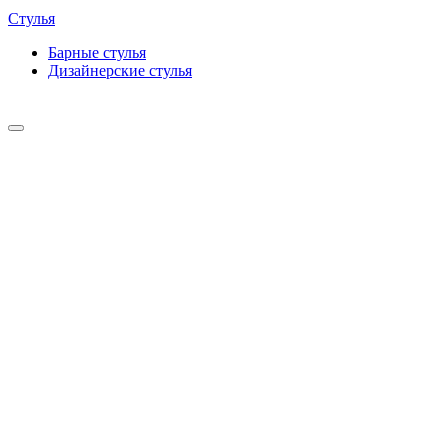
Стулья
Барные cтулья
Дизайнерские cтулья