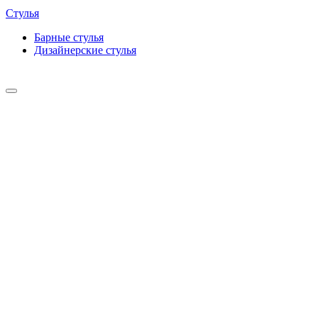
Стулья
Барные cтулья
Дизайнерские cтулья