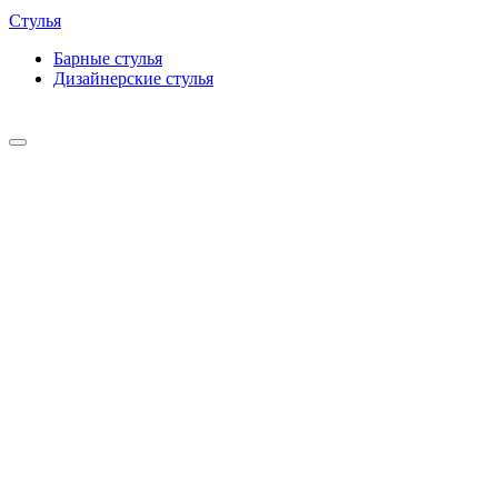
Стулья
Барные cтулья
Дизайнерские cтулья