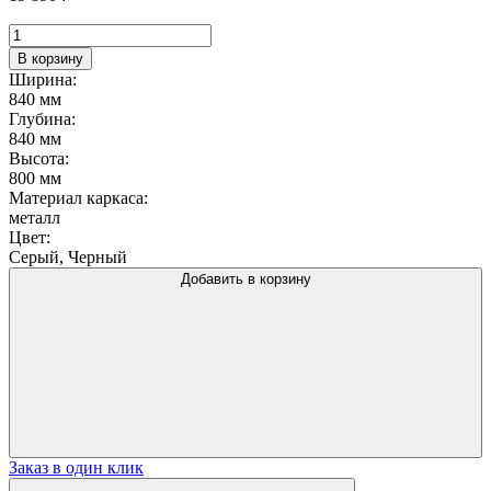
Количество
товара
В корзину
Кресло
Ширина:
лофт
840 мм
New
Глубина:
4
840 мм
Высота:
800 мм
Материал каркаса:
металл
Цвет:
Серый, Черный
Добавить в корзину
Заказ в один клик