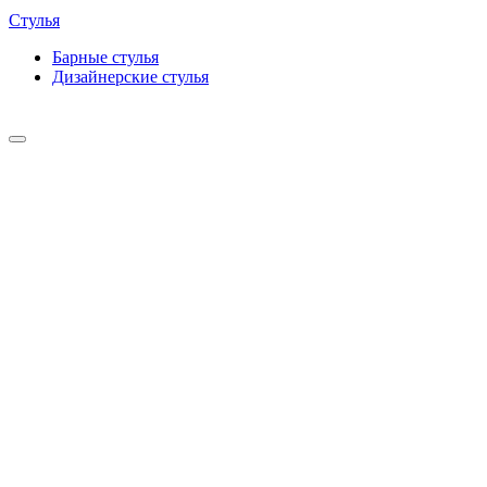
Стулья
Барные cтулья
Дизайнерские cтулья