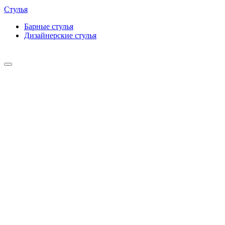
Стулья
Барные cтулья
Дизайнерские cтулья