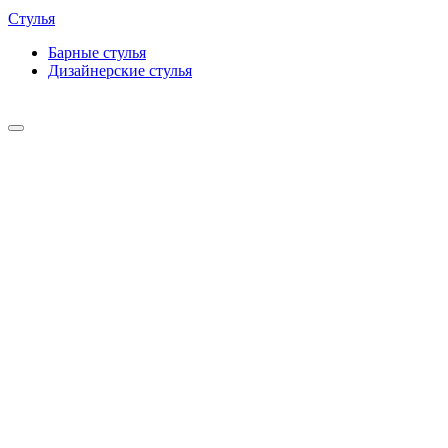
Стулья
Барные cтулья
Дизайнерские cтулья