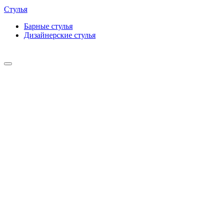
Стулья
Барные cтулья
Дизайнерские cтулья