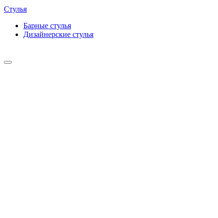
Стулья
Барные cтулья
Дизайнерские cтулья