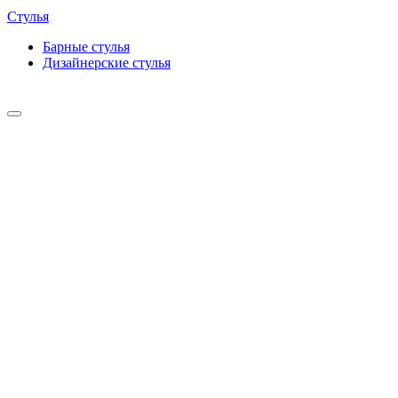
Стулья
Барные cтулья
Дизайнерские cтулья