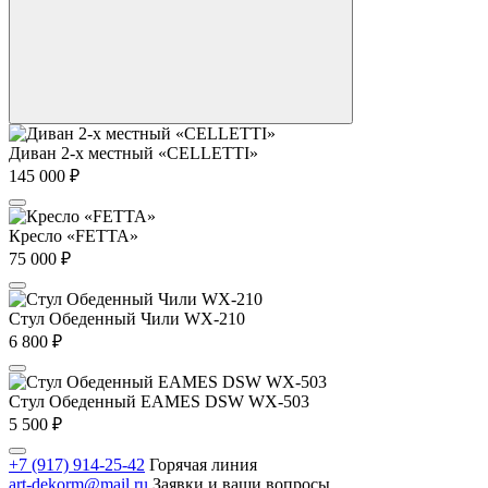
Диван 2-х местный «CELLETTI»
145 000
₽
Кресло «FETTA»
75 000
₽
Стул Обеденный Чили WX-210
6 800
₽
Стул Обеденный EAMES DSW WX-503
5 500
₽
+7 (917) 914-25-42
Горячая линия
art-dekorm@mail.ru
Заявки и ваши вопросы