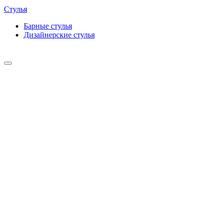
Стулья
Барные cтулья
Дизайнерские cтулья