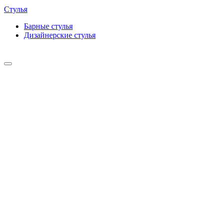
Стулья
Барные cтулья
Дизайнерские cтулья