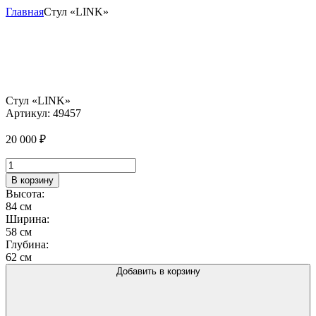
Главная
Стул «LINK»
Стул «LINK»
Артикул:
49457
20 000
₽
Количество
товара
В корзину
Стул
Высота:
"LINK"
84 см
Ширина:
58 см
Глубина:
62 см
Добавить в корзину