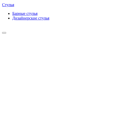
Стулья
Барные cтулья
Дизайнерские cтулья