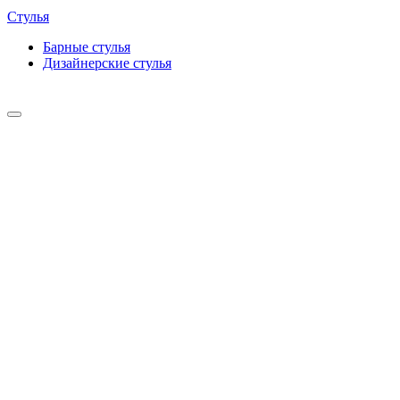
Стулья
Барные cтулья
Дизайнерские cтулья