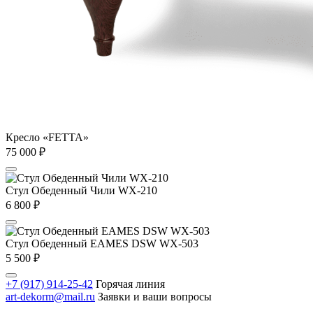
Кресло «FETTA»
75 000
₽
Стул Обеденный Чили WX-210
6 800
₽
Стул Обеденный EAMES DSW WX-503
5 500
₽
+7 (917) 914-25-42
Горячая линия
art-dekorm@mail.ru
Заявки и ваши вопросы