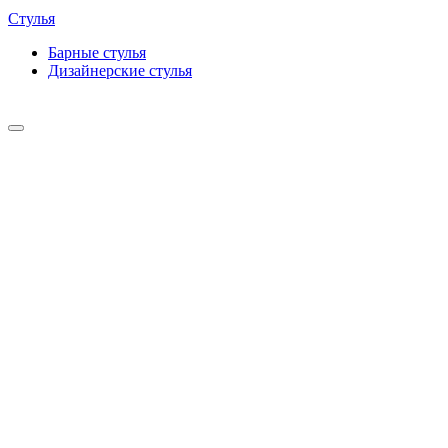
Стулья
Барные cтулья
Дизайнерские cтулья