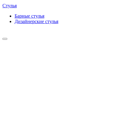
Стулья
Барные cтулья
Дизайнерские cтулья