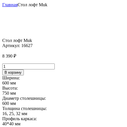
Главная
Стол лофт Muk
Стол лофт Muk
Артикул:
16627
8 390
₽
Количество
товара
В корзину
Стол
Ширина:
лофт
600 мм
Muk
Высота:
750 мм
Диаметр столешницы:
600 мм
Толщина столешницы:
16, 25, 32 мм
Профиль каркаса:
40*40 мм