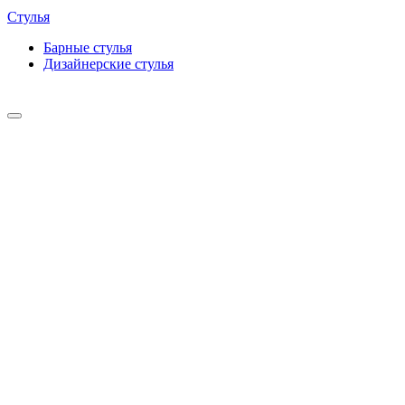
Стулья
Барные cтулья
Дизайнерские cтулья