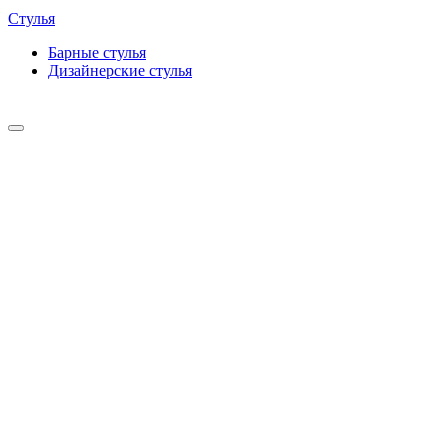
Стулья
Барные cтулья
Дизайнерские cтулья