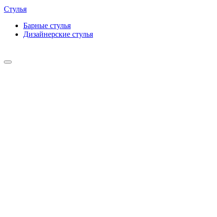
Стулья
Барные cтулья
Дизайнерские cтулья