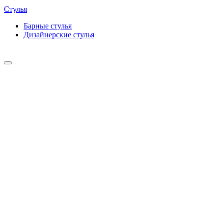
Стулья
Барные cтулья
Дизайнерские cтулья