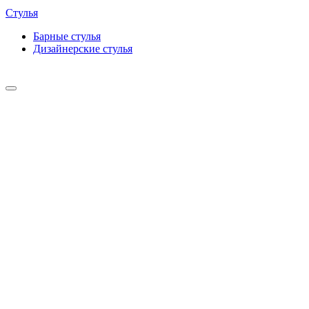
Стулья
Барные cтулья
Дизайнерские cтулья