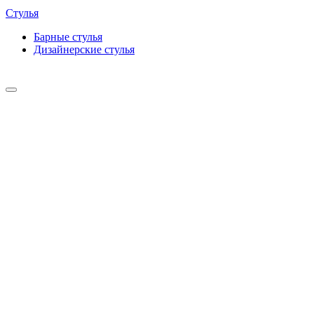
Стулья
Барные cтулья
Дизайнерские cтулья