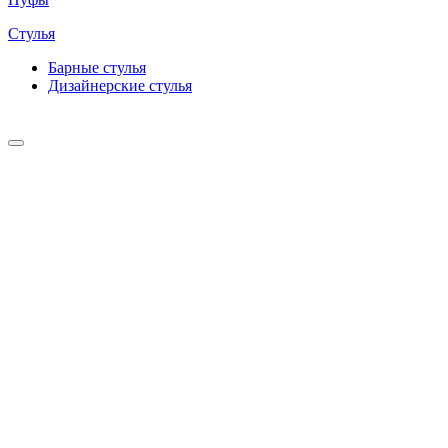
Стулья
Барные cтулья
Дизайнерские cтулья