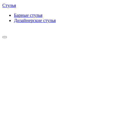
Стулья
Барные cтулья
Дизайнерские cтулья