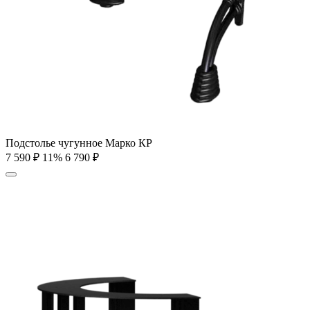
Подстолье чугунное Марко КР
7 590
₽
11%
6 790
₽