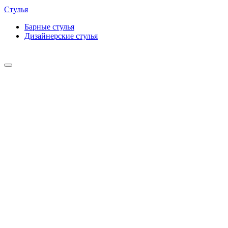
Стулья
Барные cтулья
Дизайнерские cтулья