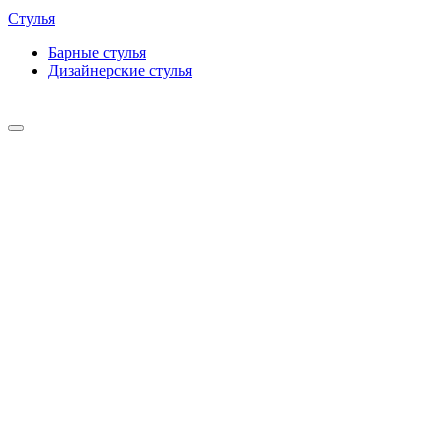
Стулья
Барные cтулья
Дизайнерские cтулья