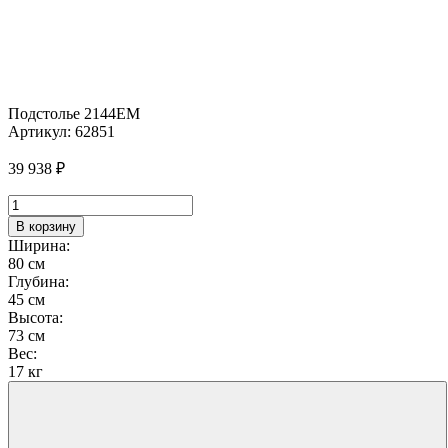
Подстолье 2144EM
Артикул:
62851
39 938
₽
Количество
товара
В корзину
Подстолье
Ширина:
2144EM
80 см
Глубина:
45 см
Высота:
73 см
Вес:
17 кг