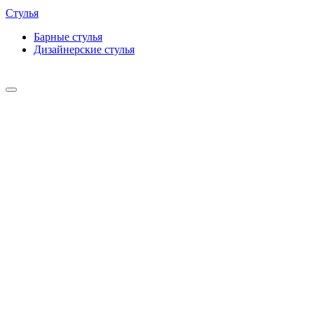
Стулья
Барные cтулья
Дизайнерские cтулья