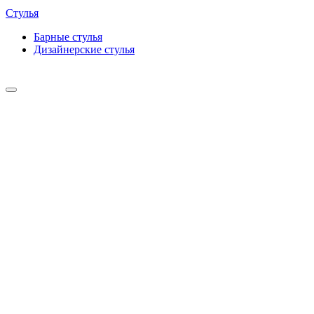
Стулья
Барные cтулья
Дизайнерские cтулья