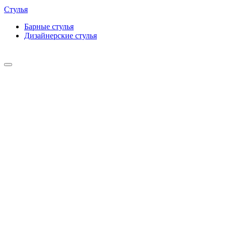
Стулья
Барные cтулья
Дизайнерские cтулья