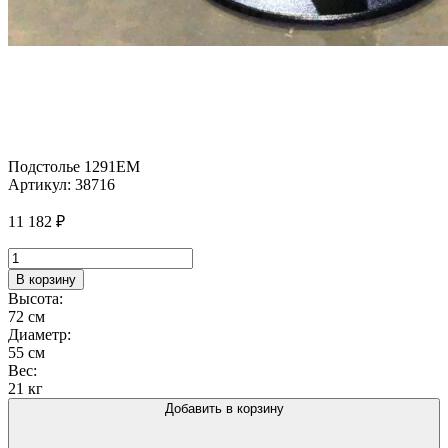
Подстолье 1291EM
Артикул:
38716
11 182
₽
Количество
товара
В корзину
Подстолье
Высота:
1291EM
72 см
Диаметр:
55 см
Вес:
21 кг
Добавить в корзину