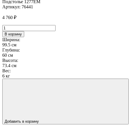
Подстолье 1277EM
Артикул:
76441
4 760
₽
Количество
товара
В корзину
Подстолье
Ширина:
1277EM
99.5 см
Глубина:
60 см
Высота:
73.4 см
Вес:
6 кг
Добавить в корзину