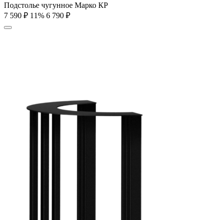
Подстолье чугунное Марко КР
7 590
₽
11%
6 790
₽