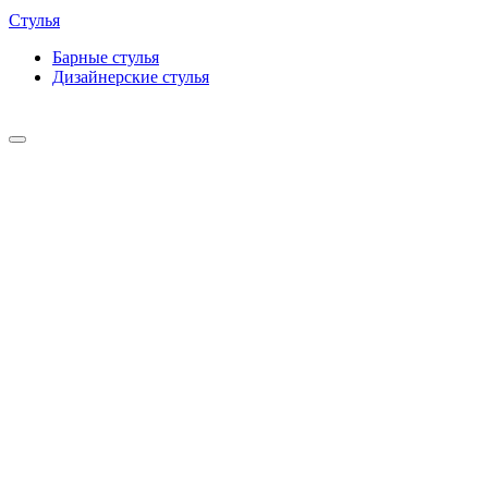
Стулья
Барные cтулья
Дизайнерские cтулья