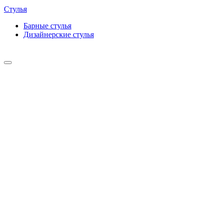
Стулья
Барные cтулья
Дизайнерские cтулья