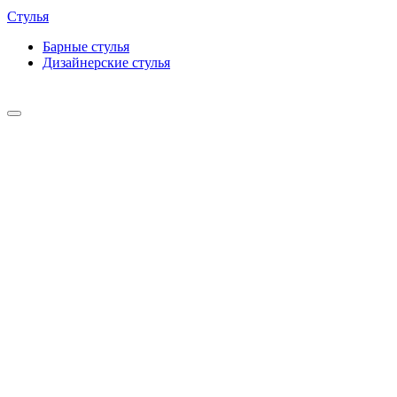
Стулья
Барные cтулья
Дизайнерские cтулья