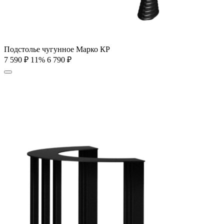
Подстолье чугунное Марко КР
7 590
₽
11%
6 790
₽