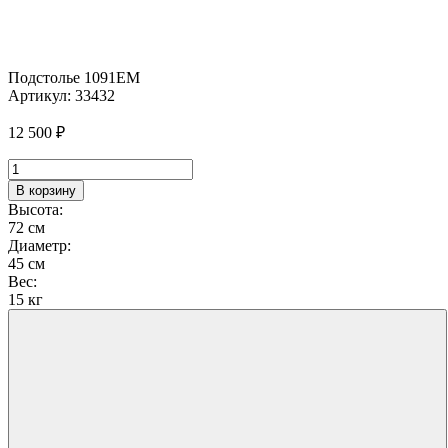
Подстолье 1091EM
Артикул:
33432
12 500
₽
Количество
товара
В корзину
Подстолье
Высота:
1091EM
72 см
Диаметр:
45 см
Вес:
15 кг